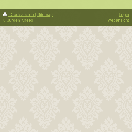
Druckversion
|
Sitemap
Login
© Jürgen Knees
Webansicht