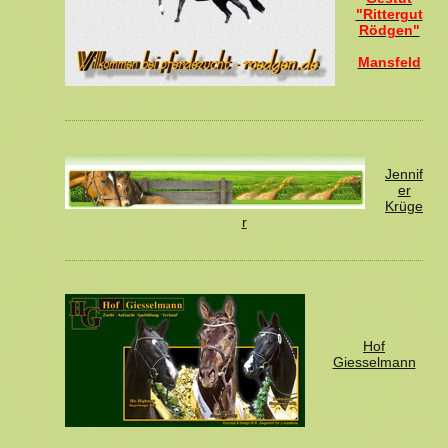
"Rittergut
Rödgen"
Mansfeld
Jennif
er
Krüge
r
Hof
Giesselmann