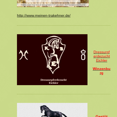
http://www.meinen-trakehner.de/
Dressurpf
erdezucht
Eichler
Winzenbu
rg
Gestüt