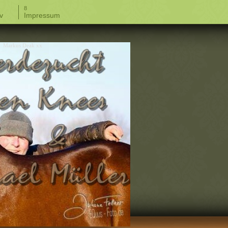
v
Impressum
Markus Deak xx