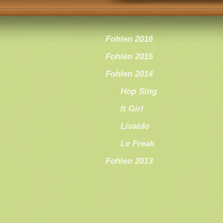
Fohlen 2016
Fohlen 2015
Fohlen 2014
Hop Sing
It Girl
Livaldo
Le Freak
Fohlen 2013